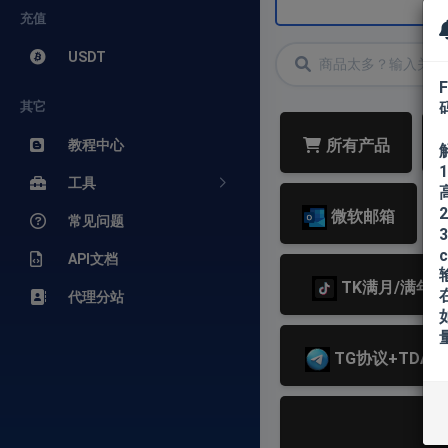
充值
USDT
其它
所有产品
教程中心
工具
微软邮箱
常见问题
3
c
API文档
TK满月/满年
代理分站
TG协议+TDATA