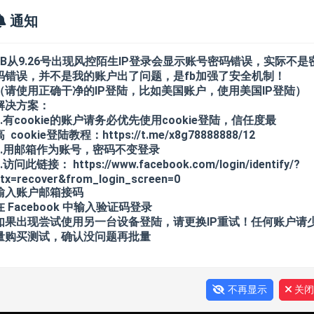
通知
FB从9.26号出现风控陌生IP登录会显示账号密码错误，实际不是
码错误，并不是我的账户出了问题，是fb加强了安全机制！
（请使用正确干净的IP登陆，比如美国账户，使用美国IP登陆）
FB新账户
FB老账户
FB BM/ADS/主
解决方案：
1.有cookie的账户请务必优先使用cookie登陆，信任度最
高 cookie登陆教程：https://t.me/x8g78888888/12
2.用邮箱作为账号，密码不变登录
TK老白号
飞机API 1-30天
飞机API 1
.访问此链接： https://www.facebook.com/login/identify/?
tx=recover&from_login_screen=0
输入账户邮箱接码
千粉
APPLE ID/IC
DISCORD
在 Facebook 中输入验证码登录
如果出现尝试使用另一台设备登陆，请更换IP重试！任何账户请
量购买测试，确认没问题再批量
+API/半年+
TG协议+TDATA+API/一年+
不再显示
关闭
FB非洲