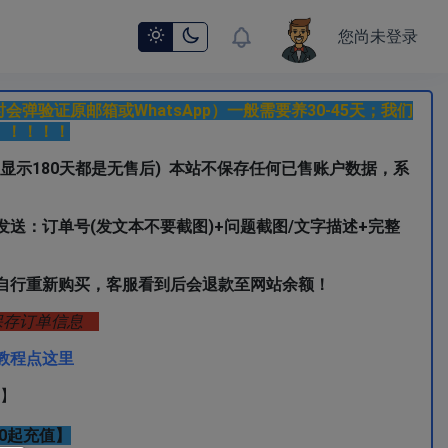
您尚未登录
作时会弹验证原邮箱或WhatsApp）一般需要养30-45天；我们
！！！！！
和显示180天都是无售后)
本站不保存任何已售账户数据，系
送：订单号(发文本不要截图)+问题截图/文字描述+完整
自行重新购买，客服看到后会退款至网站余额！
行保存订单信息
陆教程点这里
】
50起充值】