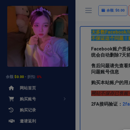
余额:
$0.00
大多数Faceboo
不保证这个问题！
Facebook账
统会自动删除7天
售后问题请先查看
问题账号信息
余额
$0.00
- 折扣:
0%
购买本站账户的用
网站首页
网站不保存已售账
购买账号
2FA接码验证：
2fa
购买记录
需要其他类型
邀请返利