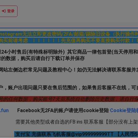
登录
k/Instagram无法立即更改密码/2FA/邮箱/踢除旧设备（执行操
购买前请考虑 ！！！！！！先充值再购买不要直接购买付款！
户质保24小时售后(有特殊标明除外) 其它商品一律包首登(当天停用
前的数据，购买后请自行下载订单并保存
网站左侧边栏常见问题及教程中心！如仍无法解决请联系客服并发
户，账户出现问题只要在售后范围的，如果售后客服不在线，可
号的任何数据，购买账号7天后系统自动删除历史数据，请自
.fun
Facebook无2FA的账户请使用cookie登陆
Cookie登
或者自选的FB ins 联系客服【部分没有上架
支付宝 充值联系飞机客服@vip999999999TT 【人民币