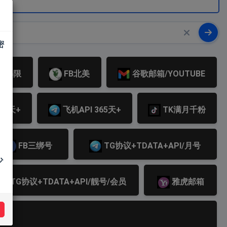
密
页/解限
FB北美
谷歌邮箱/YOUTUBE
80天+
飞机API 365天+
TK满月千粉
FB三绑号
TG协议+TDATA+API/月号
少
TG协议+TDATA+API/靓号/会员
雅虎邮箱