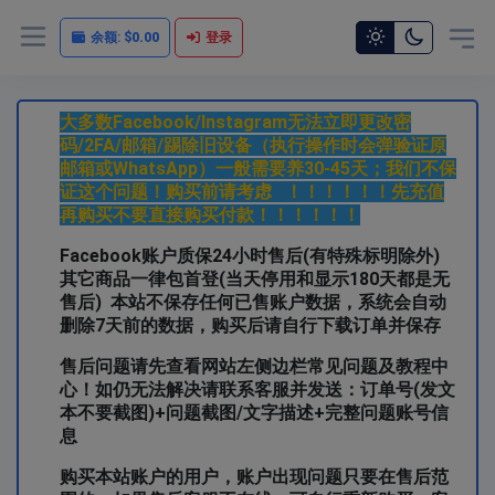
余额:
$0.00
登录
大多数Facebook/Instagram无法立即更改密
码/2FA/邮箱/踢除旧设备（执行操作时会弹验证原
邮箱或WhatsApp）一般需要养30-45天；我们不保
证这个问题！购买前请考虑 ！！！！！！先充值
再购买不要直接购买付款！！！！！！
Facebook账户质保24小时售后(有特殊标明除外)
其它商品一律包首登(当天停用和显示180天都是无
售后)
本站不保存任何已售账户数据，系统会自动
删除7天前的数据，购买后请自行下载订单并保存
售后问题请先查看网站左侧边栏常见问题及教程中
心！如仍无法解决请联系客服并发送：订单号(发文
本不要截图)+问题截图/文字描述+完整问题账号信
息
购买本站账户的用户，账户出现问题只要在售后范