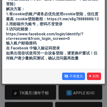
登陆）
FB老账户
FB BM/ADS/主页/解限
解决方案：
1.有cookie的账户请务必优先使用cookie登陆，信任度
最高 cookie登陆教程：https://t.me/x8g78888888/12
2.用邮箱作为账号，密码不变登录
FB北美
谷歌邮箱/YOUTUBE
3.访问此链接：
https://www.facebook.com/login/identify/?
ctx=recover&from_login_screen=0
微软邮箱
TK老白号
输入账户邮箱接码
在 Facebook 中输入验证码登录
如果出现尝试使用另一台设备登陆，请更换IP重试！任
何账户请少量购买测试，确认没问题再批量
飞机API 1-30天
飞机API 180天+
飞机API 365天+
TK满月千粉
不再显示
关闭
TK满月/满年千粉
APPLE ID/IC