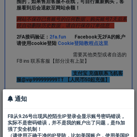
围的，如果售后客服不在线，可自行重新购买，客
服看到后会退款至网站余额！
网站不保存已售账号的任何数据，购买账号7天后系
统自动删除历史数据，请自行保存订单信息
2FA接码验证：
2fa.fun
Facebook无2FA的账户
请使用cookie登陆
Cookie登陆教程点这里
需要其他类型或者自选的
FB ins 联系客服【部分没有上架】
支付宝 充值联系飞机客
服@vip999999999TT 【人民币50起充值】
通知
FB从9.26号出现风控陌生IP登录会显示账号密码错误，
实际不是密码错误，并不是我的账户出了问题，是fb加
所有产品
FB新账户
强了安全机制！
（请使用正确干净的IP登陆，比如美国账户，使用美国IP