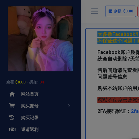
余额:
$0.00
大多数Faceboo
不保证这个问题！
Facebook账
统会自动删除7天
售后问题请先查看
问题账号信息
余额
$0.00
- 折扣:
0%
购买本站账户的用
网站首页
网站不保存已售账
购买账号
2FA接码验证：
2fa
购买记录
需要其他类型
邀请返利