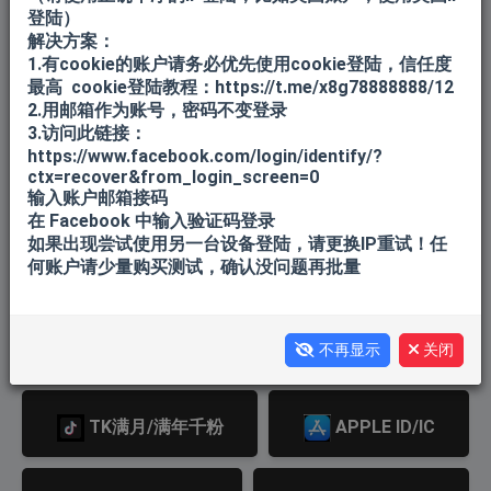
登陆）
FB老账户
FB BM/ADS/主页/解限
解决方案：
1.有cookie的账户请务必优先使用cookie登陆，信任度
最高 cookie登陆教程：https://t.me/x8g78888888/12
2.用邮箱作为账号，密码不变登录
FB北美
谷歌邮箱/YOUTUBE
3.访问此链接：
https://www.facebook.com/login/identify/?
ctx=recover&from_login_screen=0
微软邮箱
TK老白号
输入账户邮箱接码
在 Facebook 中输入验证码登录
如果出现尝试使用另一台设备登陆，请更换IP重试！任
何账户请少量购买测试，确认没问题再批量
飞机API 1-30天
飞机API 180天+
飞机API 365天+
TK满月千粉
不再显示
关闭
TK满月/满年千粉
APPLE ID/IC