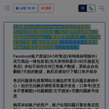
余额:
$0.00
登录
大多数Facebook/Instagram无法立即更改密
码/2FA/邮箱/踢除旧设备（执行操作时会弹验证原
邮箱或WhatsApp）一般需要养30-45天；我们不保
证这个问题！购买前请考虑 ！！！！！！先充值
再购买不要直接购买付款！！！！！！
Facebook账户质保24小时售后(有特殊标明除外)
其它商品一律包首登(当天停用和显示180天都是无
售后)
本站不保存任何已售账户数据，系统会自动
删除7天前的数据，购买后请自行下载订单并保存
售后问题请先查看网站左侧边栏常见问题及教程中
心！如仍无法解决请联系客服并发送：订单号(发文
本不要截图)+问题截图/文字描述+完整问题账号信
息
购买本站账户的用户，账户出现问题只要在售后范