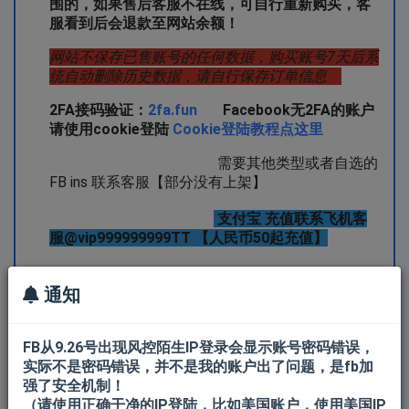
围的，如果售后客服不在线，可自行重新购买，客
服看到后会退款至网站余额！
网站不保存已售账号的任何数据，购买账号7天后系
统自动删除历史数据，请自行保存订单信息
2FA接码验证：
2fa.fun
Facebook无2FA的账户
请使用cookie登陆
Cookie登陆教程点这里
需要其他类型或者自选的
FB ins 联系客服【部分没有上架】
支付宝 充值联系飞机客
服@vip999999999TT 【人民币50起充值】
通知
FB从9.26号出现风控陌生IP登录会显示账号密码错误，
实际不是密码错误，并不是我的账户出了问题，是fb加
所有产品
FB新账户
强了安全机制！
（请使用正确干净的IP登陆，比如美国账户，使用美国IP