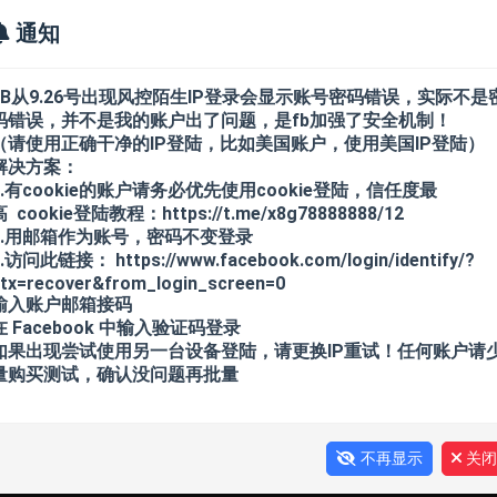
通知
FB从9.26号出现风控陌生IP登录会显示账号密码错误，实际不是
码错误，并不是我的账户出了问题，是fb加强了安全机制！
（请使用正确干净的IP登陆，比如美国账户，使用美国IP登陆）
FB新账户
FB老账户
FB BM/ADS/主
解决方案：
1.有cookie的账户请务必优先使用cookie登陆，信任度最
高 cookie登陆教程：https://t.me/x8g78888888/12
2.用邮箱作为账号，密码不变登录
TK老白号
飞机API 1-30天
飞机API 1
.访问此链接： https://www.facebook.com/login/identify/?
tx=recover&from_login_screen=0
输入账户邮箱接码
千粉
APPLE ID/IC
DISCORD
在 Facebook 中输入验证码登录
如果出现尝试使用另一台设备登陆，请更换IP重试！任何账户请
量购买测试，确认没问题再批量
+API/半年+
TG协议+TDATA+API/一年+
不再显示
关闭
FB非洲