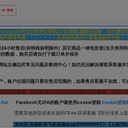
登录
k/Instagram无法立即更改密码/2FA/邮箱/踢除旧设备（执行操
购买前请考虑 ！！！！！！先充值再购买不要直接购买付款！
户质保24小时售后(有特殊标明除外) 其它商品一律包首登(当天停用
前的数据，购买后请自行下载订单并保存
网站左侧边栏常见问题及教程中心！如仍无法解决请联系客服并发
户，账户出现问题只要在售后范围的，如果售后客服不在线，可
号的任何数据，购买账号7天后系统自动删除历史数据，请自
.fun
Facebook无2FA的账户请使用cookie登陆
Cookie登
或者自选的FB ins 联系客服【部分没有上架
支付宝 充值联系飞机客服@vip999999999TT 【人民币