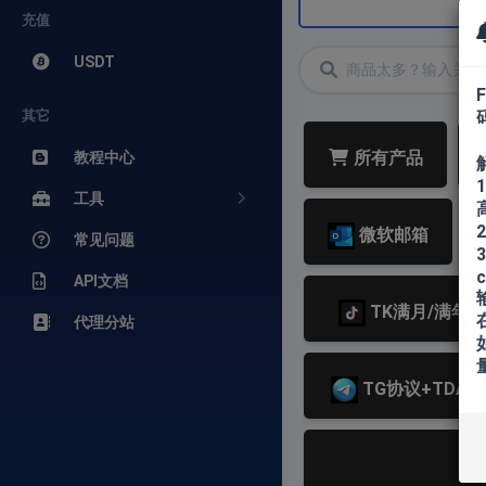
充值
USDT
其它
所有产品
教程中心
工具
微软邮箱
常见问题
3
c
API文档
TK满月/满年
代理分站
TG协议+TDATA