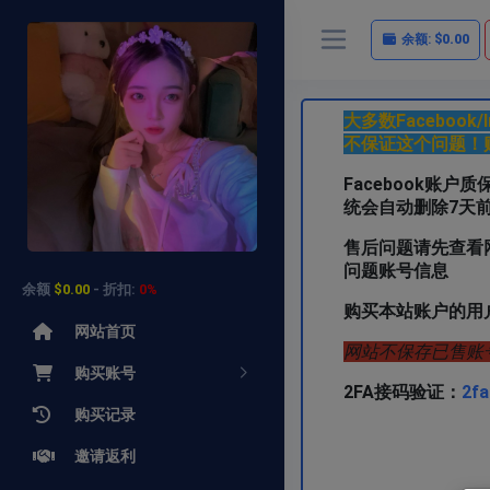
余额:
$0.00
大多数Faceboo
不保证这个问题！
Facebook账
统会自动删除7天
售后问题请先查看
问题账号信息
余额
$0.00
- 折扣:
0%
购买本站账户的用
网站首页
网站不保存已售账
购买账号
2FA接码验证：
2fa
购买记录
需要其他类型
邀请返利