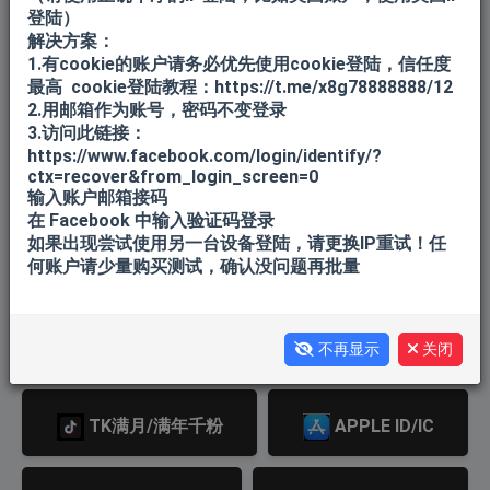
登陆）
FB老账户
FB BM/ADS/主页/解限
解决方案：
1.有cookie的账户请务必优先使用cookie登陆，信任度
最高 cookie登陆教程：https://t.me/x8g78888888/12
2.用邮箱作为账号，密码不变登录
FB北美
谷歌邮箱/YOUTUBE
3.访问此链接：
https://www.facebook.com/login/identify/?
ctx=recover&from_login_screen=0
微软邮箱
TK老白号
输入账户邮箱接码
在 Facebook 中输入验证码登录
如果出现尝试使用另一台设备登陆，请更换IP重试！任
何账户请少量购买测试，确认没问题再批量
飞机API 1-30天
飞机API 180天+
飞机API 365天+
TK满月千粉
不再显示
关闭
TK满月/满年千粉
APPLE ID/IC