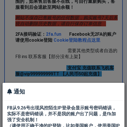
围的，如果售后客服不在线，可自行重新购买，客
服看到后会退款至网站余额！
网站不保存已售账号的任何数据，购买账号7天后系
统自动删除历史数据，请自行保存订单信息
2FA接码验证：
2fa.fun
Facebook无2FA的账户
请使用cookie登陆
Cookie登陆教程点这里
需要其他类型或者自选的
FB ins 联系客服【部分没有上架】
支付宝 充值联系飞机客
服@vip999999999TT 【人民币50起充值】
通知
FB从9.26号出现风控陌生IP登录会显示账号密码错误，
实际不是密码错误，并不是我的账户出了问题，是fb加
所有产品
FB新账户
强了安全机制！
（请使用正确干净的IP登陆，比如美国账户，使用美国IP