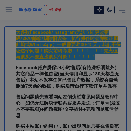
余额:
$0.00
登录
大多数Facebook/Instagram无法立即更改密
码/2FA/邮箱/踢除旧设备（执行操作时会弹验证原
邮箱或WhatsApp）一般需要养30-45天；我们不保
证这个问题！购买前请考虑 ！！！！！！先充值
再购买不要直接购买付款！！！！！！
Facebook账户质保24小时售后(有特殊标明除外)
其它商品一律包首登(当天停用和显示180天都是无
售后)
本站不保存任何已售账户数据，系统会自动
删除7天前的数据，购买后请自行下载订单并保存
售后问题请先查看网站左侧边栏常见问题及教程中
心！如仍无法解决请联系客服并发送：订单号(发文
本不要截图)+问题截图/文字描述+完整问题账号信
息
购买本站账户的用户，账户出现问题只要在售后范