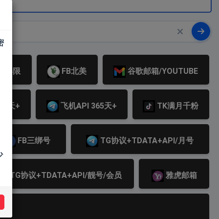
密
页/解限
FB北美
谷歌邮箱/YOUTUBE
80天+
飞机API 365天+
TK满月千粉
FB三绑号
TG协议+TDATA+API/月号
少
TG协议+TDATA+API/靓号/会员
雅虎邮箱