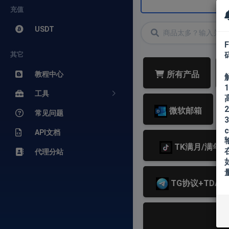
充值
USDT
其它
所有产品
教程中心
工具
微软邮箱
常见问题
3
c
API文档
TK满月/满年
代理分站
TG协议+TDATA