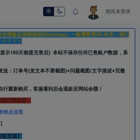
您尚未登录
作时会弹验证原邮箱或WhatsApp）一般需要养30-45天；我们
！！！！！
和显示180天都是无售后)
本站不保存任何已售账户数据，系
送：订单号(发文本不要截图)+问题截图/文字描述+完整
自行重新购买，客服看到后会退款至网站余额！
行保存订单信息
陆教程点这里
】
50起充值】