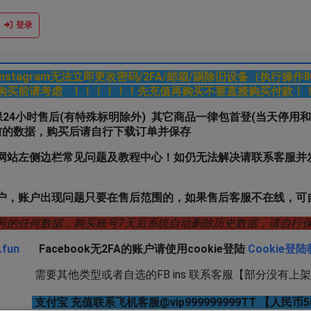
登录
k/Instagram无法立即更改密码/2FA/邮箱/踢除旧设备（执行操
购买前请考虑 ！！！！！！先充值再购买不要直接购买付款！
户质保24小时售后(有特殊标明除外) 其它商品一律包首登(当天停用
前的数据，购买后请自行下载订单并保存
网站左侧边栏常见问题及教程中心！如仍无法解决请联系客服并发
户，账户出现问题只要在售后范围的，如果售后客服不在线，可
号的任何数据，购买账号7天后系统自动删除历史数据，请自
.fun
Facebook无2FA的账户请使用cookie登陆
Cookie登
或者自选的FB ins 联系客服【部分没有上架
支付宝 充值联系飞机客服@vip999999999TT 【人民币