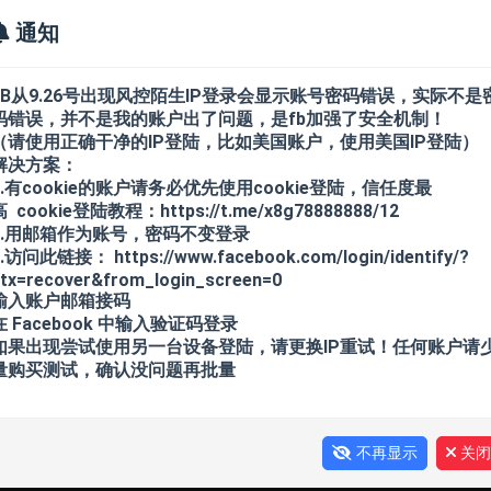
通知
FB从9.26号出现风控陌生IP登录会显示账号密码错误，实际不是
码错误，并不是我的账户出了问题，是fb加强了安全机制！
（请使用正确干净的IP登陆，比如美国账户，使用美国IP登陆）
FB新账户
FB老账户
FB BM/ADS/主
解决方案：
1.有cookie的账户请务必优先使用cookie登陆，信任度最
高 cookie登陆教程：https://t.me/x8g78888888/12
2.用邮箱作为账号，密码不变登录
TK老白号
飞机API 1-30天
飞机API 1
.访问此链接： https://www.facebook.com/login/identify/?
tx=recover&from_login_screen=0
输入账户邮箱接码
千粉
APPLE ID/IC
DISCORD
在 Facebook 中输入验证码登录
如果出现尝试使用另一台设备登陆，请更换IP重试！任何账户请
量购买测试，确认没问题再批量
+API/半年+
TG协议+TDATA+API/一年+
不再显示
关闭
FB非洲