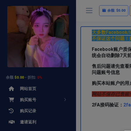
余额:
$0.00
大多数Faceboo
不保证这个问题！
Facebook账
统会自动删除7天
售后问题请先查看
问题账号信息
余额
$0.00
- 折扣:
0%
购买本站账户的用
网站首页
网站不保存已售账
购买账号
2FA接码验证：
2fa
购买记录
需要其他类型
邀请返利